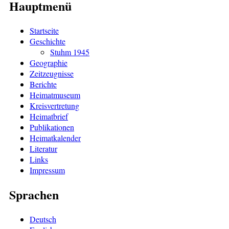
Hauptmenü
Startseite
Geschichte
Stuhm 1945
Geographie
Zeitzeugnisse
Berichte
Heimatmuseum
Kreisvertretung
Heimatbrief
Publikationen
Heimatkalender
Literatur
Links
Impressum
Sprachen
Deutsch