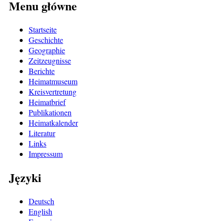
Menu główne
Startseite
Geschichte
Geographie
Zeitzeugnisse
Berichte
Heimatmuseum
Kreisvertretung
Heimatbrief
Publikationen
Heimatkalender
Literatur
Links
Impressum
Języki
Deutsch
English