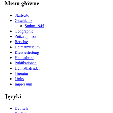
Menu główne
Startseite
Geschichte
Stuhm 1945
Geographie
Zeitzeugnisse
Berichte
Heimatmuseum
Kreisvertretung
Heimatbrief
Publikationen
Heimatkalender
Literatur
Links
Impressum
Języki
Deutsch