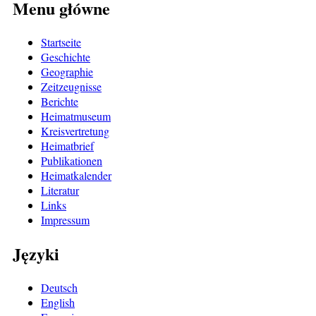
Menu główne
Startseite
Geschichte
Geographie
Zeitzeugnisse
Berichte
Heimatmuseum
Kreisvertretung
Heimatbrief
Publikationen
Heimatkalender
Literatur
Links
Impressum
Języki
Deutsch
English