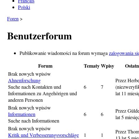
Français
Polski
Foren
>
Benutzerforum
Publikowanie wiadomości na forum wymaga
zalogowania si
Forum
Tematy
Wpisy
Ostatn
Brak nowych wpisów
Ahnenforschung
Przez
Herbe
Suche nach Kontakten und
6
7
(niezweryf
Informationen zu Angehörigen und
lat 11 miesi
anderen Personen
Brak nowych wpisów
Przez
Gülde
Informationen
6
6
lat 5 miesię
Suche nach Informationen
Brak nowych wpisów
Przez
Thom
Kritik und Verbesserungsvorschläge
1
1
13 lat 5 mie