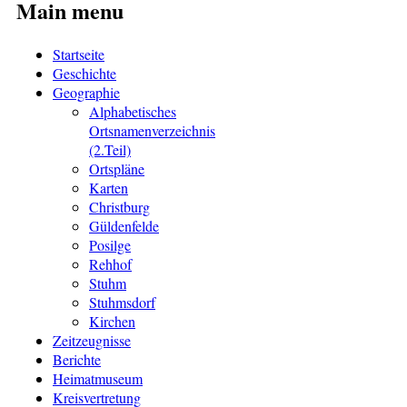
Main menu
Startseite
Geschichte
Geographie
Alphabetisches
Ortsnamenverzeichnis
(2.Teil)
Ortspläne
Karten
Christburg
Güldenfelde
Posilge
Rehhof
Stuhm
Stuhmsdorf
Kirchen
Zeitzeugnisse
Berichte
Heimatmuseum
Kreisvertretung