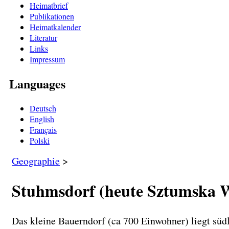
Heimatbrief
Publikationen
Heimatkalender
Literatur
Links
Impressum
Languages
Deutsch
English
Français
Polski
Geographie
>
Stuhmsdorf (heute Sztumska W
Das kleine Bauerndorf (ca 700 Einwohner) liegt südl