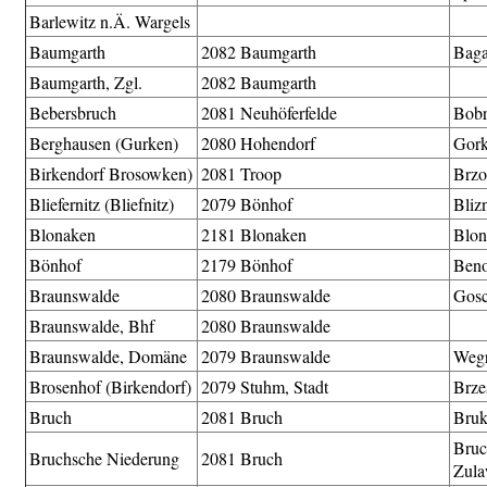
Barlewitz n.Ä. Wargels
Baumgarth
2082 Baumgarth
Baga
Baumgarth, Zgl.
2082 Baumgarth
Bebersbruch
2081 Neuhöferfelde
Bob
Berghausen (Gurken)
2080 Hohendorf
Gork
Birkendorf Brosowken)
2081 Troop
Brz
Bliefernitz (Bliefnitz)
2079 Bönhof
Bliz
Blonaken
2181 Blonaken
Blon
Bönhof
2179 Bönhof
Ben
Braunswalde
2080 Braunswalde
Gosc
Braunswalde, Bhf
2080 Braunswalde
Braunswalde, Domäne
2079 Braunswalde
Weg
Brosenhof (Birkendorf)
2079 Stuhm, Stadt
Brze
Bruch
2081 Bruch
Bru
Bruc
Bruchsche Niederung
2081 Bruch
Zul