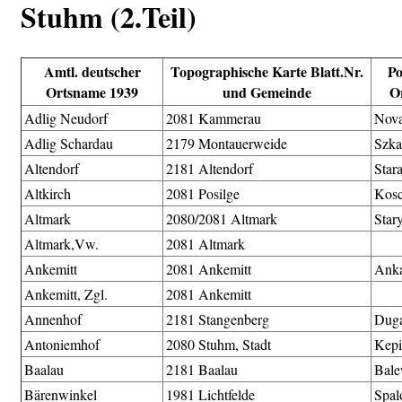
Stuhm (2.Teil)
Amtl. deutscher
Topographische Karte Blatt.Nr.
Po
Ortsname 1939
und Gemeinde
O
Adlig Neudorf
2081 Kammerau
Nov
Adlig Schardau
2179 Montauerweide
Szka
Altendorf
2181 Altendorf
Star
Altkirch
2081 Posilge
Kosc
Altmark
2080/2081 Altmark
Star
Altmark,Vw.
2081 Altmark
Ankemitt
2081 Ankemitt
Ank
Ankemitt, Zgl.
2081 Ankemitt
Annenhof
2181 Stangenberg
Dug
Antoniemhof
2080 Stuhm, Stadt
Kepi
Baalau
2181 Baalau
Bal
Bärenwinkel
1981 Lichtfelde
Spal