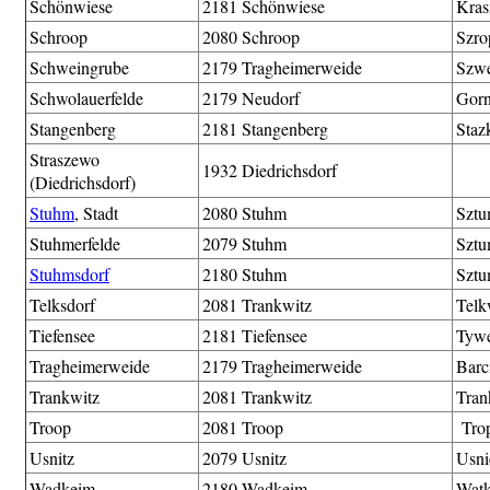
Schönwiese
2181 Schönwiese
Kras
Schroop
2080 Schroop
Szro
Schweingrube
2179 Tragheimerweide
Szw
Schwolauerfelde
2179 Neudorf
Gor
Stangenberg
2181 Stangenberg
Staz
Straszewo
1932 Diedrichsdorf
(Diedrichsdorf)
Stuhm
, Stadt
2080 Stuhm
Szt
Stuhmerfelde
2079 Stuhm
Sztu
Stuhmsdorf
2180 Stuhm
Sztu
Telksdorf
2081 Trankwitz
Telk
Tiefensee
2181 Tiefensee
Tyw
Tragheimerweide
2179 Tragheimerweide
Barc
Trankwitz
2081 Trankwitz
Tran
Troop
2081 Troop
Tro
Usnitz
2079 Usnitz
Usni
Wadkeim
2180 Wadkeim
Wat