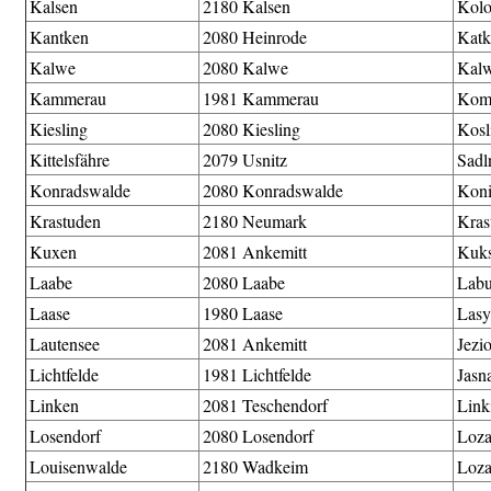
Kalsen
2180 Kalsen
Kolo
Kantken
2080 Heinrode
Katk
Kalwe
2080 Kalwe
Kal
Kammerau
1981 Kammerau
Kom
Kiesling
2080 Kiesling
Kosl
Kittelsfähre
2079 Usnitz
Sadl
Konradswalde
2080 Konradswalde
Koni
Krastuden
2180 Neumark
Kras
Kuxen
2081 Ankemitt
Kuk
Laabe
2080 Laabe
Lab
Laase
1980 Laase
Lasy
Lautensee
2081 Ankemitt
Jezi
Lichtfelde
1981 Lichtfelde
Jasn
Linken
2081 Teschendorf
Link
Losendorf
2080 Losendorf
Loz
Louisenwalde
2180 Wadkeim
Loz