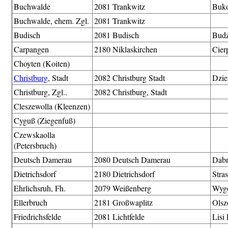
Buchwalde
2081 Trankwitz
Buk
Buchwalde, ehem. Zgl.
2081 Trankwitz
Budisch
2081 Budisch
Budz
Carpangen
2180 Niklaskirchen
Cier
Choyten (Koiten)
Christburg
, Stadt
2082 Christburg Stadt
Dzie
Christburg, Zgl..
2082 Christburg, Stadt
Cleszewolla (Kleenzen)
Cyguß (Ziegenfuß)
Czewskaolla
(Petersbruch)
Deutsch Damerau
2080 Deutsch Damerau
Dab
Dietrichsdorf
2180 Dietrichsdorf
Stra
Ehrlichsruh, Fh.
2079 Weißenberg
Wyg
Ellerbruch
2181 Großwaplitz
Ols
Friedrichsfelde
2081 Lichtfelde
Lisi