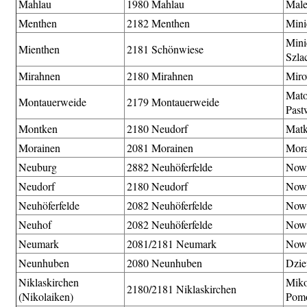
Mahlau
1980 Mahlau
Mal
Menthen
2182 Menthen
Mini
Mini
Mienthen
2181 Schönwiese
Szla
Mirahnen
2180 Mirahnen
Miro
Mato
Montauerweide
2179 Montauerweide
Past
Montken
2180 Neudorf
Matk
Morainen
2081 Morainen
Mor
Neuburg
2882 Neuhöferfelde
Now
Neudorf
2180 Neudorf
Now
Neuhöferfelde
2082 Neuhöferfelde
Now
Neuhof
2082 Neuhöferfelde
Now
Neumark
2081/2181 Neumark
Now
Neunhuben
2080 Neunhuben
Dzie
Niklaskirchen
Miko
2180/2181 Niklaskirchen
(Nikolaiken)
Pomo