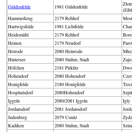
Zlot
Güldenfelde
1981 Güldenfelde
(Elb
Hammerkrug
2179 Rehhof
Most
Hartwigsfelde
1981 Lichtfelde
Char
Heidemühl
2179 Rehhof
Bor
Heinen
2179 Neudorf
Par
Heirode
2080 Heinrode
Mle
Hintersee
2080 Stuhm, Stadt
Zaje
Höfchen
2181 Pirklitz
Dwo
Hohendorf
2080 Hohendorf
Czer
Honigfelde
2180 Honigfelde
Trzc
Hospitalsdorf
2080Hohendorf
Szpi
Iggeln
2080/2081 Iggeln
Igly
Jordansdorf
2081 Jordansdorf
Jord
Judenberg
2079 Usnitz
Zydz
Kadiken
2080 Stuhm, Stadt
Sztu