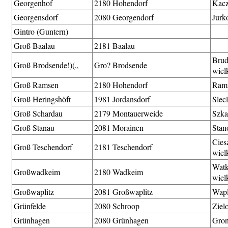
Georgenhof
2180 Hohendorf
Kacz
Georgensdorf
2080 Georgendorf
Jurk
Gintro (Guntern)
Groß Baalau
2181 Baalau
Brud
Groß Brodsende!)(„
Gro? Brodsende
wiel
Groß Ramsen
2180 Hohendorf
Ramz
Groß Heringshöft
1981 Jordansdorf
Slec
Groß Schardau
2179 Montauerweide
Szka
Groß Stanau
2081 Morainen
Stan
Cie
Groß Teschendorf
2181 Teschendorf
wiel
Wat
Großwadkeim
2180 Wadkeim
wiel
Großwaplitz
2081 Großwaplitz
Wap
Grünfelde
2080 Schroop
Ziel
Grünhagen
2080 Grünhagen
Gron