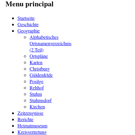
Menu principal
Startseite
Geschichte
Geographie
Alphabetisches
Ortsnamenverzeichnis
(2.Teil)
Ortspläne
Karten
Christburg
Güldenfelde
Posilge
Rehhof
Stuhm
Stuhmsdorf
Kirchen
Zeitzeugnisse
Berichte
Heimatmuseum
Kreisvertretung