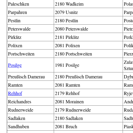
Paleschken
2180 Wadkeim
Pola
Parpahren
2079 Usnitz
Parp
Pestlin
2180 Pestlin
Post
Peterswalde
2080 Peterswalde
Piet
Pirklitz
2181 Pirklitz
Perk
Polixen
2081 Polixen
Poli
Portschweiten
2180 Portschweiten
Pier
Zul
Posilge
1981 Posilge
Sztu
Preußisch Damerau
2180 Preußisch Damerau
Dgbr
Ramten
2081 Ramten
Ram
Rehhof
2179 Rehhof
Ryj
Reichandres
2081 Morainen
Andr
Rudnerweide
2179 Rudnerweide
Rudz
Sadlaken
2180 Sadlaken
Sadl
Sandhuben
2081 Bruch
Pias